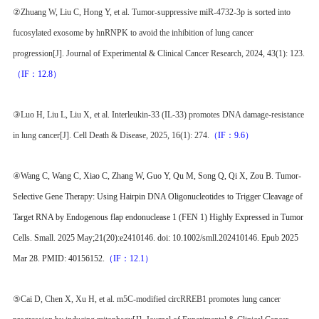
②Zhuang W, Liu C, Hong Y, et al. Tumor-suppressive miR-4732-3p is sorted into
fucosylated exosome by hnRNPK to avoid the inhibition of lung cancer
progression[J]. Journal of Experimental & Clinical Cancer Research, 2024, 43(1): 123.
（IF：12.8）
③Luo H, Liu L, Liu X, et al. Interleukin-33 (IL-33) promotes DNA damage-resistance
in lung cancer[J]. Cell Death & Disease, 2025, 16(1): 274.
（IF：9.6）
④
Wang C, Wang C, Xiao C, Zhang W, Guo Y, Qu M, Song Q, Qi X, Zou B. Tumor-
Selective Gene Therapy: Using Hairpin DNA Oligonucleotides to Trigger Cleavage of
Target RNA by Endogenous flap endonuclease 1 (FEN 1) Highly Expressed in Tumor
Cells. Small. 2025 May;21(20):e2410146. doi: 10.1002/smll.202410146. Epub 2025
Mar 28. PMID: 40156152.
（IF：12.1）
⑤Cai D, Chen X, Xu H, et al. m5C-modified circRREB1 promotes lung cancer