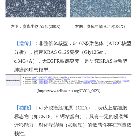
左图：赛库生物 A549(200X)
右图：赛库生物 A549(100X）
【遗传】：
非整倍体核型，64-67条染色体（ATCC核型
分析），携带KRAS G12S突变（Gly12Ser，
c.34G>A），无EGFR敏感突变，是研究KRAS驱动型
肺癌的理想模型。
（https://www.cellosaurus.org/CVCL_0023）
【
功能】：
可分泌癌胚抗原（CEA），表达上皮细胞
标志物（如CK18、E-钙粘蛋白），具有一定的侵袭和
迁移能力，对化疗药物（如顺铂）的敏感性存在剂量依
赖性。