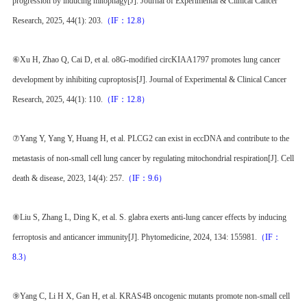
progression by inducing mitophagy[J]. Journal of Experimental & Clinical Cancer
Research, 2025, 44(1): 203.
（IF：12.8）
⑥Xu H, Zhao Q, Cai D, et al. o8G-modified circKIAA1797 promotes lung cancer
development by inhibiting cuproptosis[J]. Journal of Experimental & Clinical Cancer
Research, 2025, 44(1): 110.
（IF：12.8）
⑦Yang Y, Yang Y, Huang H, et al. PLCG2 can exist in eccDNA and contribute to the
metastasis of non-small cell lung cancer by regulating mitochondrial respiration[J]. Cell
death & disease, 2023, 14(4): 257.
（IF：9.6）
⑧Liu S, Zhang L, Ding K, et al. S. glabra exerts anti-lung cancer effects by inducing
ferroptosis and anticancer immunity[J]. Phytomedicine, 2024, 134: 155981.
（IF：
8.3）
⑨Yang C, Li H X, Gan H, et al. KRAS4B oncogenic mutants promote non-small cell