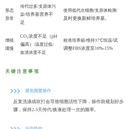
传代过多/支原体污
形态
使用低代次细胞/支原体检测/
培养基营养不
染/
及时更换新鲜培养基。
异常
足
CO₂浓度不足（pH
试
增殖
校准培养箱/维持37℃恒温/
偏高）
/温度过低/
调整FBS浓度至10%-15%
缓慢
血清浓度不足
关键注意事项
避免频繁操作
反复洗涤或吹打会导致细胞活性下降，操作前规划好步
骤，保持2-3天传代/换液处理一次的频率。
污染防控