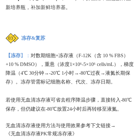
新培养瓶
，补加新鲜培养基
。
冻存&复苏
03
【冻存
】：
对数期细胞+冻存液（F-12K（含 10 % FBS）
+10 % DMSO），重悬（浓度1×10⁶-5×10⁶ cells/mL），梯度
降温（4℃ 30分钟→-20℃ 1小时→-80℃过夜→液氮长期保
存）。冻存管需标记细胞名称、代次、冻存日期。
若使用无血清冻存液可省去程序降温步骤，直接转入-80℃
保存，但仍建议在-80℃放置24小时后再转移至液氮。
无血清冻存液使用方法与使用效果参考下文链接→
《无血清冻存液PK常规冻存液》