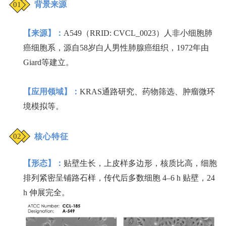
背景来源
01
【来源】：
A549（RRID: CVCL_0023）人非小细胞肺
癌细胞系，源自58岁白人男性肺腺癌组织，1972年由
Giard等建立。
【
应用领域】：
KRAS通路研究、药物筛选、肿瘤微环
境模拟等。
核心特征
02
【
形态】
：
贴壁生长，上皮样多边形，核质比高，细胞
排列紧密呈铺路石样，传代后多数细胞 4–6 h 贴壁，24
h 伸展完全。