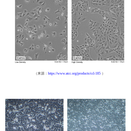
（来源：
https://www.atcc.org/products/ccl-185
）