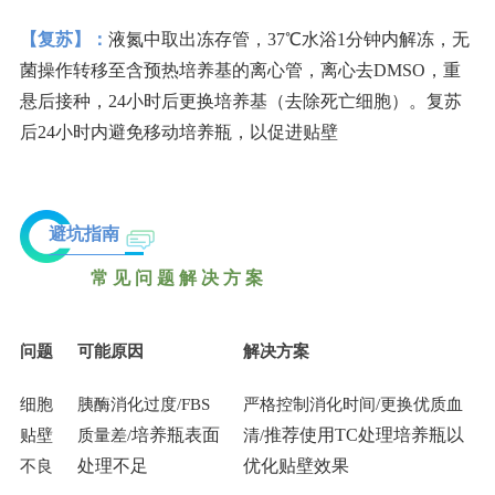
【复苏】：
液氮中取出冻存管，37℃水浴1分钟内解冻，无
菌操作转移至含预热培养基的离心管，离心去DMSO，重
悬后接种，24小时后更换培养基（去除死亡细胞）。复苏
后24小时内避免移动培养瓶，以促进贴壁
避坑指南
常见问题解决方案
问题
可能原因
解决方案
细胞
胰酶消化过度/FBS
严格控制消化时间/更换优质血
培养瓶表面
推荐使用TC处理培养瓶以
贴壁
质量差/
清/
处理不足
优化贴壁效果
不良