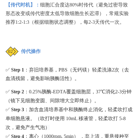
【传代时机】：
细胞汇合度达80%时传代（避免过密导致
形态改变或传代密度太低导致细胞生长迟滞），常规实验
推荐1:2-1:3（根据细胞状态调整），每2-3天传代一次。
传代操作
02
✅
Step 1
：弃旧培养基，PBS
（无钙镁）
轻柔洗涤2次（去
血清残留
，避免影响胰酶活性
）。
✅
Step 2
：0.25%胰酶-EDTA覆盖细胞层，37℃消化2-3分钟
（镜下见细胞变圆
、间隙增大
立即终止）。
✅
Step 3
：加含血清培养基中和胰酶
终止消化
，轻柔吹打成
单细胞悬液。
（
吹打时使用 10mL 移液管，轻柔吹打 5-8
次，避免产生气泡
）
✅
Step 4
：离心（1000rpm, 5min）
，
弃上清，
重悬接种
至