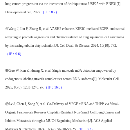
lung cancer progression via the interaction of deubiquitinase USP25 with RNF31[J].
Developmental cell, 2025.
（IF：8.7）
⑩Wang J, Liu P, Zhang R, et al. VASH2 enhances KIF3C-mediated EGFR-endosomal
recycling to promote aggression and chemoresistance of lung squamous cell carcinoma
by increasing tubulin detyrosination[J]. Cell Death & Disease, 2024, 15(10): 772.
（IF：9.6）
⑪Guo W, Ren Z, Huang X, et al. Single-molecule m6A detection empowered by
endogenous labeling unveils complexities across RNA isoforms[J]. Molecular Cell,
2025, 85(6): 1233-1246. e7.
（IF：16.6）
⑫Lv J, Chen J, Song Y, et al. Co-Delivery of VEGF siRNA and THPP via Metal–
Organic Framework Reverses Cisplatin-Resistant Non-Small Cell Lung Cancer and
Inhibits Metastasis through a MUC4 Regulating Mechanism[J]. ACS Applied
Materials & Interfaces, 2024, 16(42): 56910-56925.
（IF：8.2）