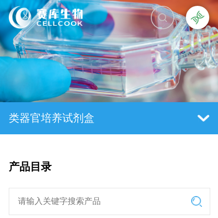
类器官培养试剂盒
产品目录