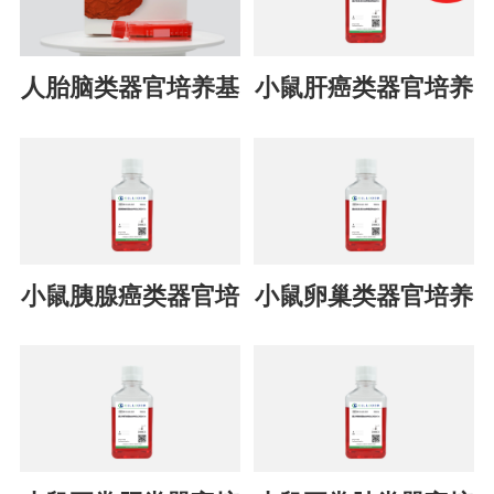
人胎脑类器官培养基
小鼠肝癌类器官培养
试剂盒
基试剂盒
小鼠胰腺癌类器官培
小鼠卵巢类器官培养
养基试剂盒
基试剂盒