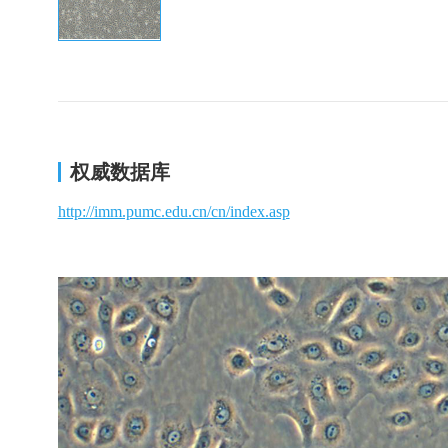
权威数据库
http://imm.pumc.edu.cn/cn/index.asp