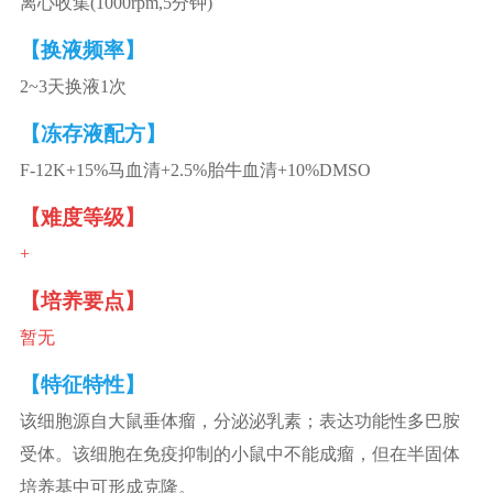
离心收集(1000rpm,5分钟)
【换液频率】
2~3天换液1次
【冻存液配方】
F-12K+15%马血清+2.5%胎牛血清+10%DMSO
【难度等级】
+
【培养要点】
暂无
【特征特性】
该细胞源自大鼠垂体瘤，分泌泌乳素；表达功能性多巴胺
受体。该细胞在免疫抑制的小鼠中不能成瘤，但在半固体
培养基中可形成克隆。