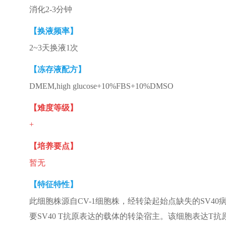
消化2-3分钟
【换液频率】
2~3天换液1次
【冻存液配方】
DMEM,high glucose+10%FBS+10%DMSO
【难度等级】
+
【培养要点】
暂无
【特征特性】
此细胞株源自CV-1细胞株，经转染起始点缺失的SV4
要SV40 T抗原表达的载体的转染宿主。该细胞表达T抗原